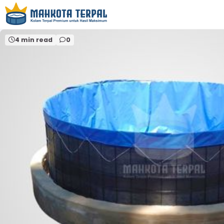
Home
2025
July
4 min read
0