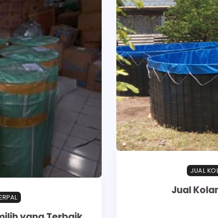
JUAL KO
Jual Kola
ERPAL
ilih yang Terbaik