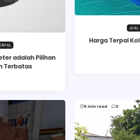
JUAL
Harga Terpal Kol
ERPAL
ter adalah Pilihan
n Terbatas
5 min read
0