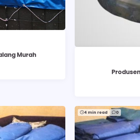
alang Murah
Produsen 
4 min read
0