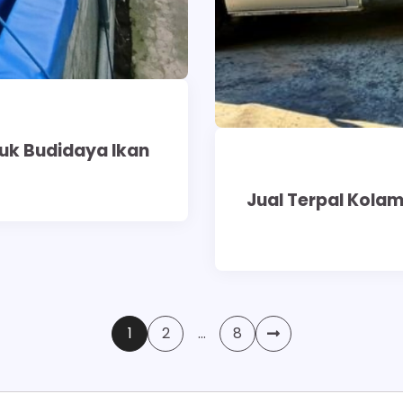
uk Budidaya Ikan
Jual Terpal Kola
1
2
…
8