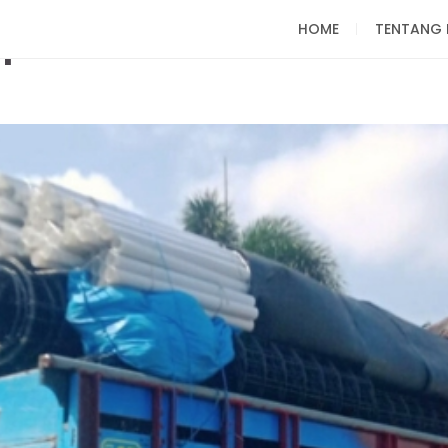
HOME
TENTANG 
ap Berkualitas untuk Bud