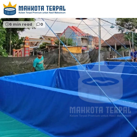
Home
distributor terpal jawa tengah
6 min read
0