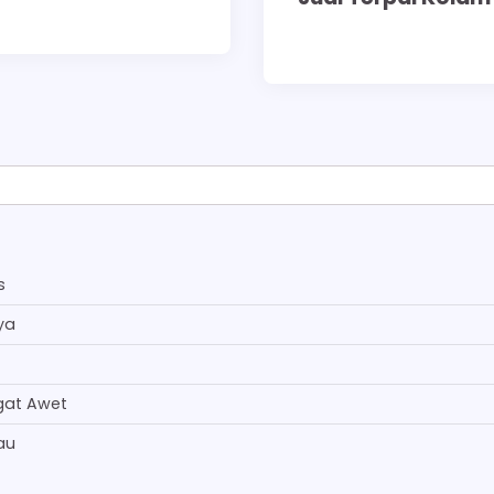
s
ya
gat Awet
au