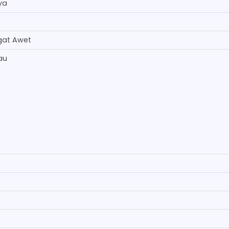
ya
gat Awet
au