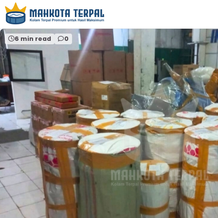
Home
agen terpal ikan semarang.
6 min read
0