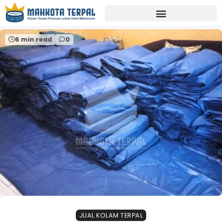
Home
alat perikanan murah magelang
6 min read
0
JUAL KOLAM TERPAL