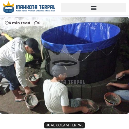
Home
beli terpal kolam
6 min read
0
JUAL KOLAM TERPAL