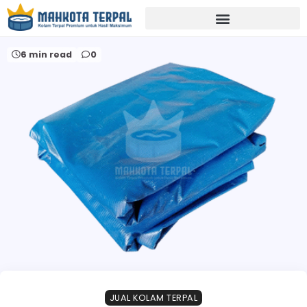
Home
budidaya ikan lahan sempit madiun
6 min read
0
JUAL KOLAM TERPAL