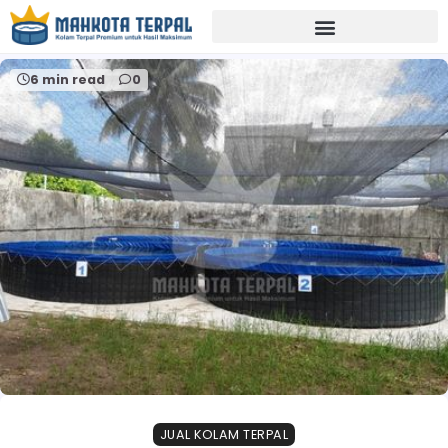
Home
budidaya ikan lahan sempit mojokerto
6 min read
0
JUAL KOLAM TERPAL