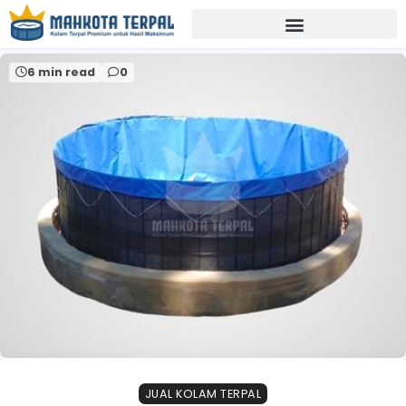
Home
budidaya ikan lahan sempit sukabumi
6 min read
0
JUAL KOLAM TERPAL