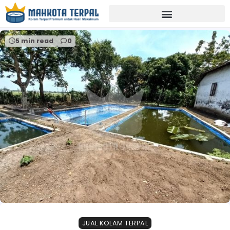
Home
distributor terpal banyuwangi
5 min read
0
JUAL KOLAM TERPAL