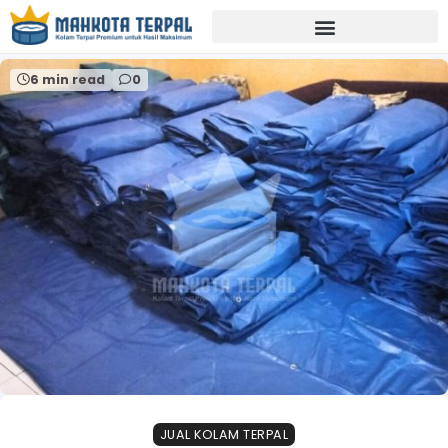
Home
distributor terpal magelang
6 min read
0
JUAL KOLAM TERPAL