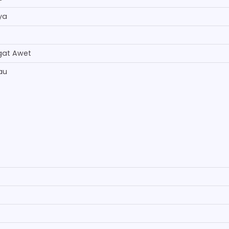
ya
gat Awet
au