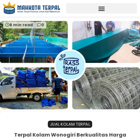
Home
distributor terpal wonogiri
6 min read
0
JUAL KOLAM TERPAL
Terpal Kolam Wonogiri Berkualitas Harga