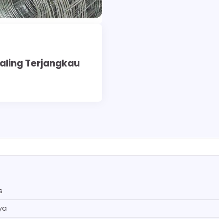
aling Terjangkau
s
ya