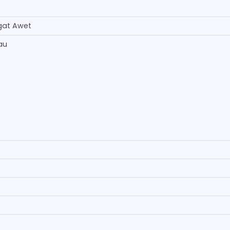
gat Awet
au