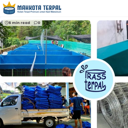
Home
grosir terpal banten
6 min read
0