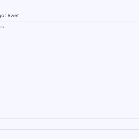
gat Awet
au