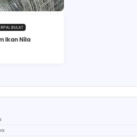
RPAL BULAT
m Ikan Nila
s
ya