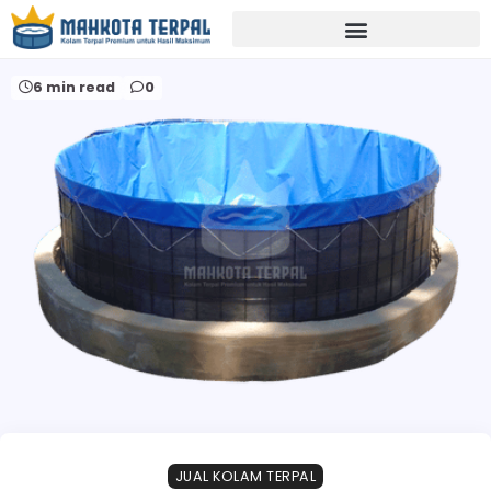
Home
harga terpal per meter bogor
6 min read
0
JUAL KOLAM TERPAL