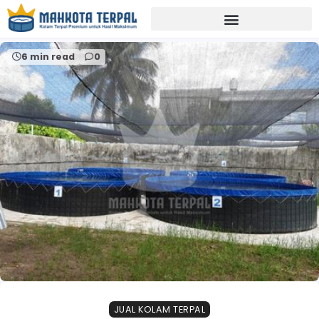
Home
investasi ternak ikan.
6 min read
0
JUAL KOLAM TERPAL