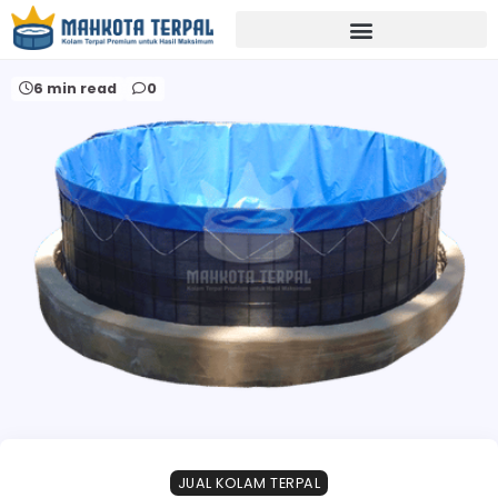
Home
jual terpal kolam bogor
6 min read
0
JUAL KOLAM TERPAL