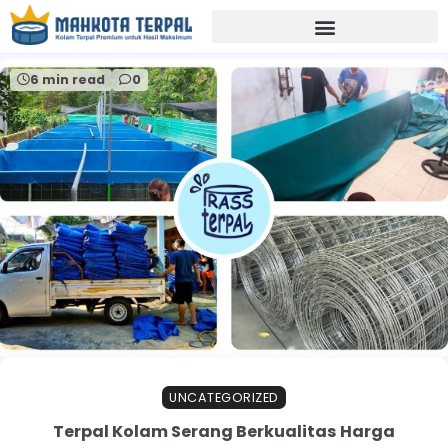
Home
jual terpal kolam serang
6 min read
0
UNCATEGORIZED
Terpal Kolam Serang Berkualitas Harga