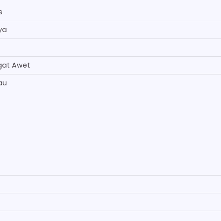
s
ya
gat Awet
au