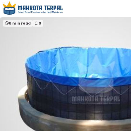
Home
jual terpal kolam sragen
6 min read
0