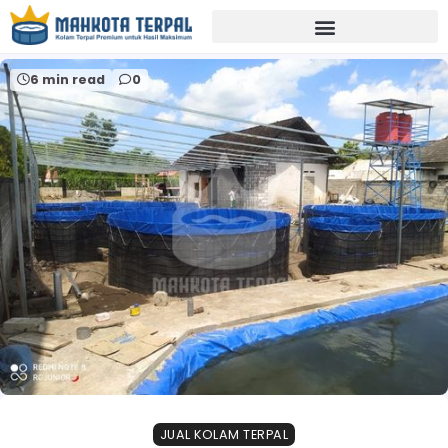
Home
jual terpal kolam subang
6 min read
0
JUAL KOLAM TERPAL