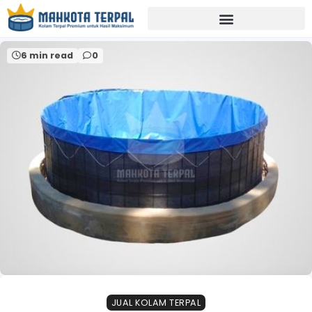
Home
jual terpal kolam surabaya
6 min read
0
JUAL KOLAM TERPAL