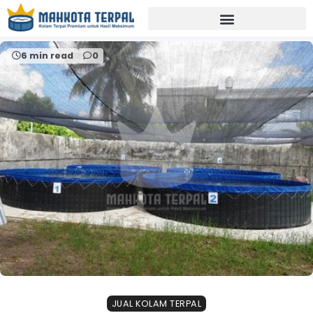
Home
jual terpal kustom kebumen
6 min read
0
JUAL KOLAM TERPAL