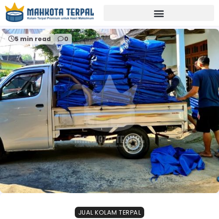
Home
jualterpalkolambrebes
5 min read
0
JUAL KOLAM TERPAL