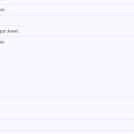
ya
gat Awet
au