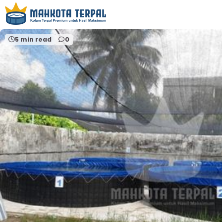
Home
jualterpalkolamprobolinggo
5 min read
0