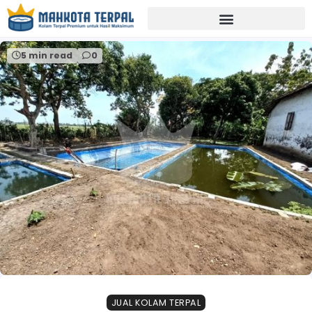
Home
kolam bioflok banyuwangi
5 min read
0
JUAL KOLAM TERPAL