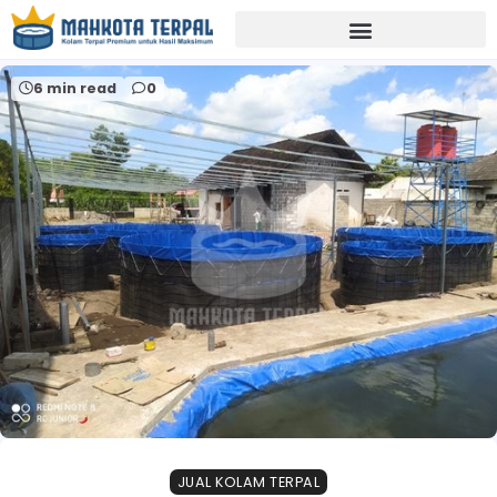
Home
kolam terpal anti uv
6 min read
0
JUAL KOLAM TERPAL