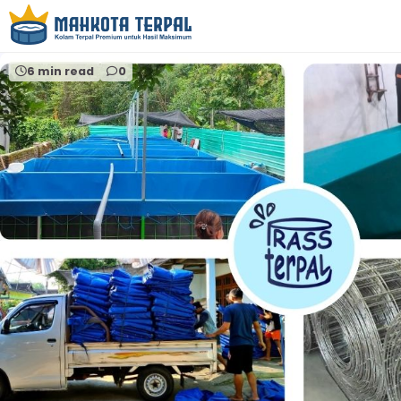
Home
kolam terpal bulat nila
6 min read
0