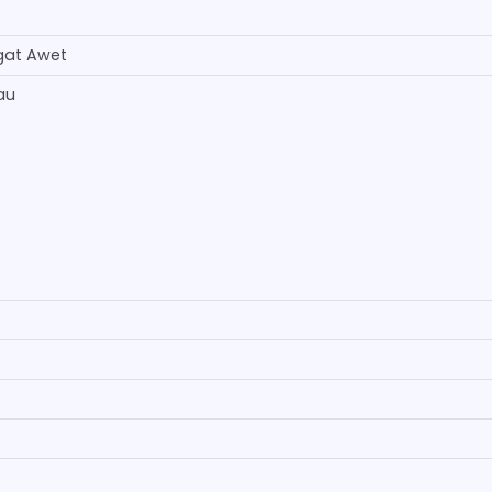
gat Awet
au