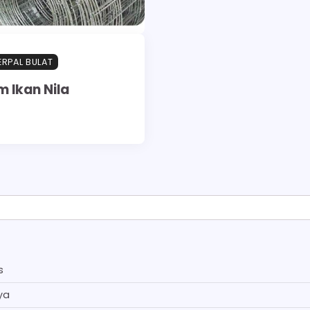
RPAL BULAT
m Ikan Nila
s
ya