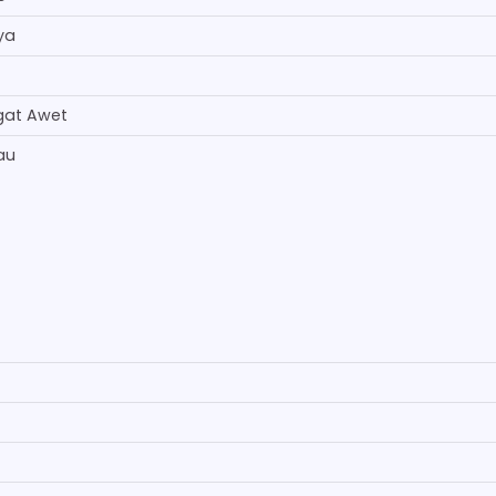
ya
gat Awet
au