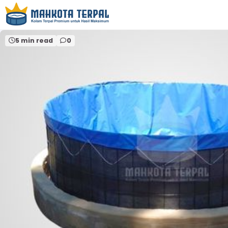
Home
kolam terpal ikan Kediri
5 min read
0