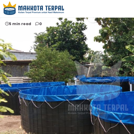
Home
kolam terpal langsung dari pabrik
5 min read
0