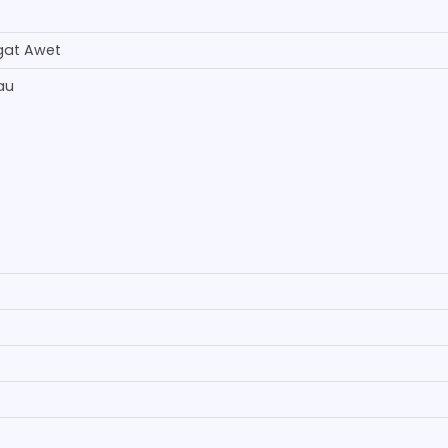
gat Awet
au