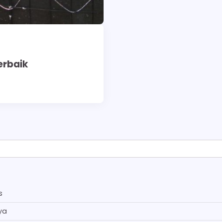
erbaik
s
ya