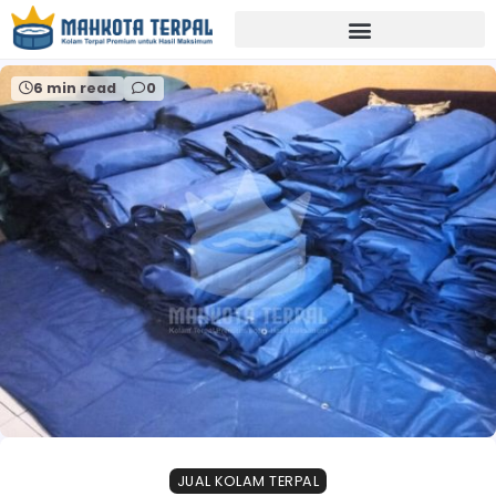
Home
kolam terpal lele magelang
6 min read
0
JUAL KOLAM TERPAL