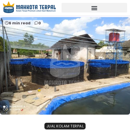
Home
kolam terpal pvc orchid
6 min read
0
JUAL KOLAM TERPAL