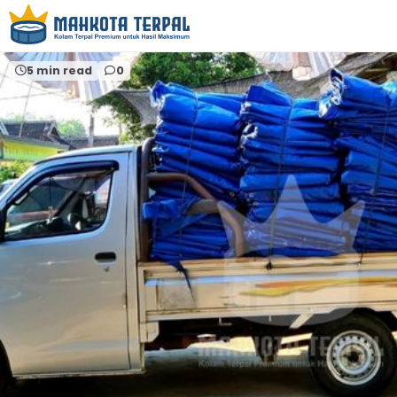
Home
kolamterpalbulat
5 min read
0