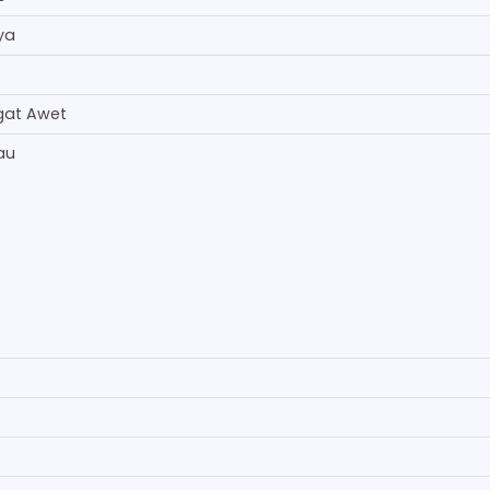
ya
gat Awet
au