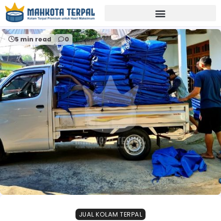
Home
mahkotaterpal
5 min read
0
JUAL KOLAM TERPAL