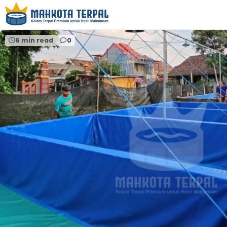
Home
media budidaya ikan modern
6 min read
0