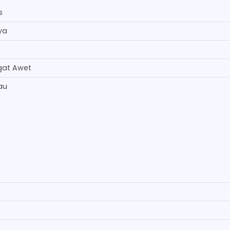
s
ya
gat Awet
au