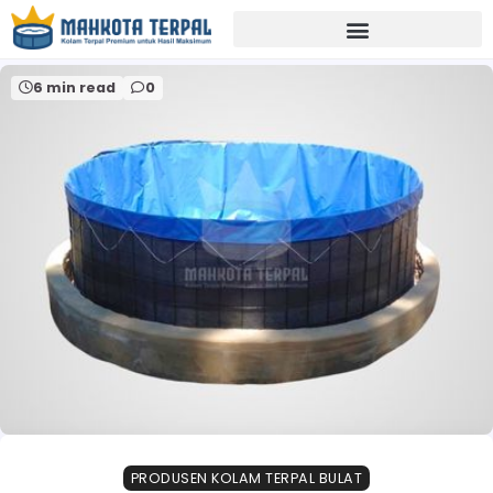
Home
media budidaya intensif
6 min read
0
PRODUSEN KOLAM TERPAL BULAT