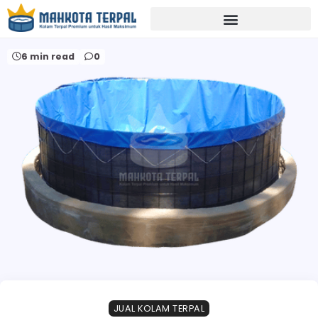
Home
perlengkapan perikanan bogor
6 min read
0
JUAL KOLAM TERPAL