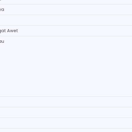
ya
gat Awet
au