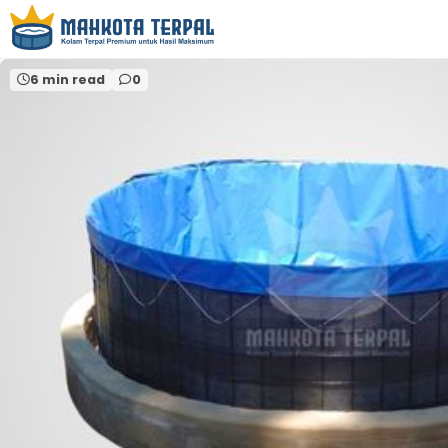
Home
perlengkapan perikanan indramayu
6 min read
0