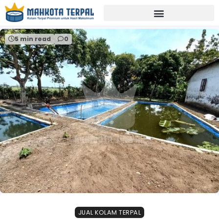
Home
produsen terpal banyuwangi
5 min read
0
JUAL KOLAM TERPAL