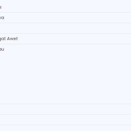
s
ya
gat Awet
au