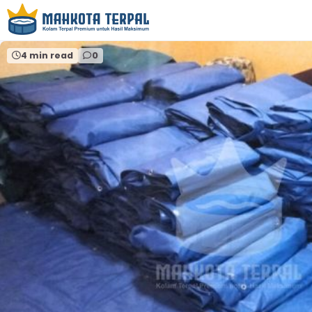
Home
sirkulasi kolam terpal
4 min read
0