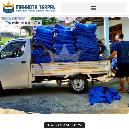
Home
supplierterpaljateng
5 min read
0
JUAL KOLAM TERPAL