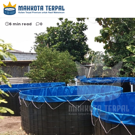
Home
terpal kolam rembes
6 min read
0