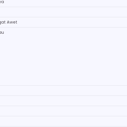
ya
gat Awet
au