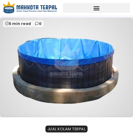
Home
terpal plastik industri
5 min read
0
JUAL KOLAM TERPAL