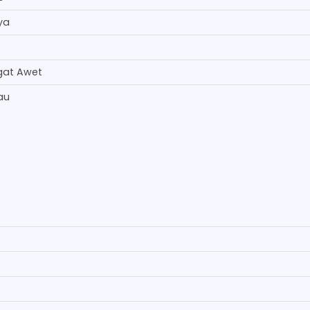
ya
gat Awet
au