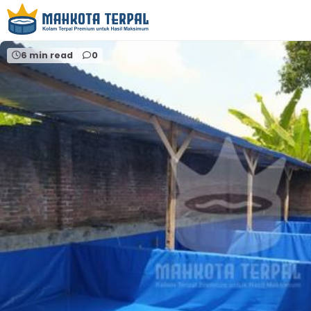
Home
terpal pvc premium
6 min read
0