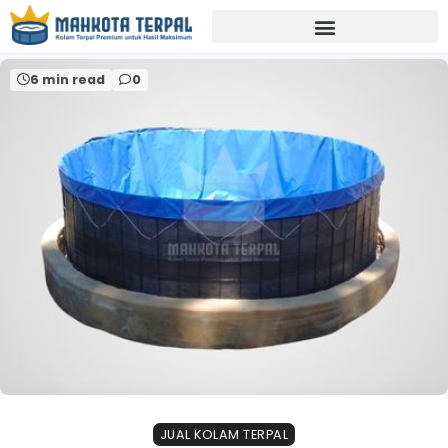
Home
terpal semi karet pvc
6 min read
0
JUAL KOLAM TERPAL