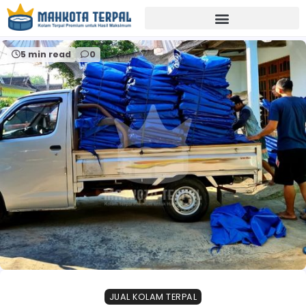
Home
terpalcustombrebes
5 min read
0
JUAL KOLAM TERPAL