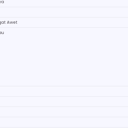
ya
gat Awet
au