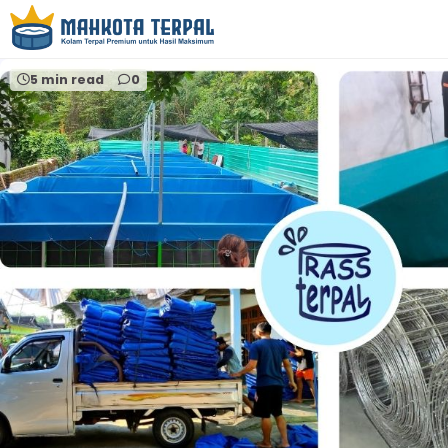
Home
terpalplastiktuban
5 min read
0