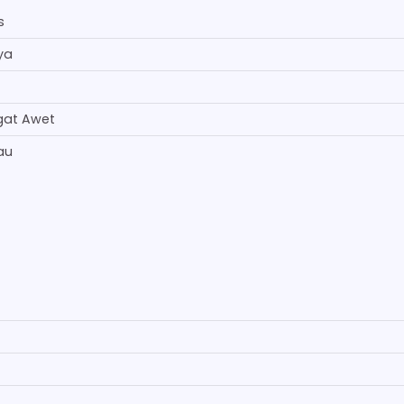
s
ya
gat Awet
au