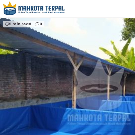
Home
distributor terpal malang
5 min read
0