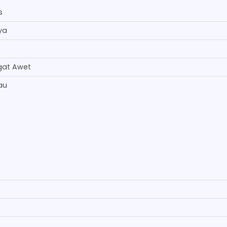
s
ya
gat Awet
au